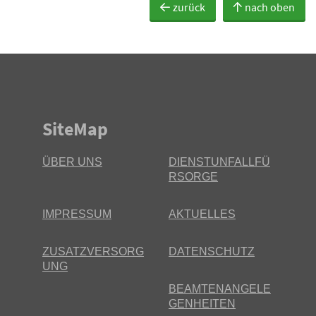
zurück
nach oben
SiteMap
ÜBER UNS
DIENSTUNFALLFÜ
RSORGE
IMPRESSUM
AKTUELLES
ZUSATZVERSORG
DATENSCHUTZ
UNG
BEAMTENANGELE
GENHEITEN