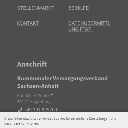
STELLENMARKT
BEIHILFE
KONTAKT
DATENÜBERMITTL
UNG FTAPI
Anschrift
Kommunaler Versorgungsverband
Sachsen-Anhalt
Carl-Miller-Straße 7
39112 Magdeburg
+49 391 62570-0
Kontaktformular nutzen
Dieser Internetauftritt verwendet Cookies für persönliche Einstellungen und
besondere Funktionen.