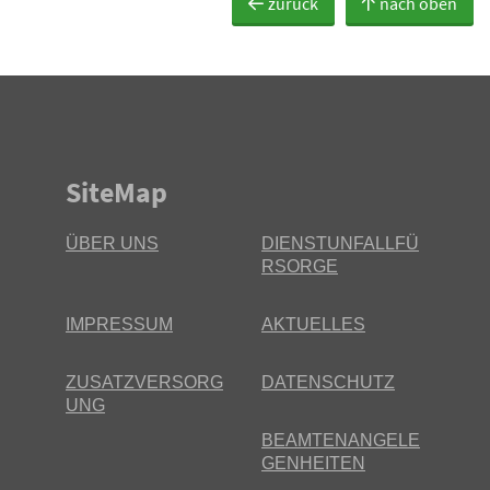
zurück
nach oben
SiteMap
ÜBER UNS
DIENSTUNFALLFÜ
RSORGE
IMPRESSUM
AKTUELLES
ZUSATZVERSORG
DATENSCHUTZ
UNG
BEAMTENANGELE
GENHEITEN